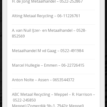
H. de Jong Metaalhandel – 0522-252867
Alting Metaal Recycling – 06-11226761
A. van Nuil IJzer- en Metaalhandel – 0528-
852569
Metaalhandel M vd Gaag – 0522-491984
Marcel Hullegie – Emmen – 06-22726415
Anton Nolte – Assen – 0653544372
ABC Metaal Recycling – Meppel – R. Harrison –
0522-245850
Meppel (Zomerdijk 9b-1, 7942jr Meppel)